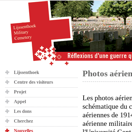
Photos aérie
Lijssenthoek
Centre des visiteurs
Projet
Les photos aérien
Appel
schématique du c
Les dons
aériennes de 191
Cherchez
aérienne militai
l'Université Gent
Nouvelles