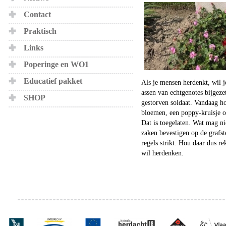
Contact
Praktisch
Links
Poperinge en WO1
Educatief pakket
Als je mensen herdenkt, wil je
assen van echtgenotes bijgezet
SHOP
gestorven soldaat. Vandaag h
bloemen, een poppy-kruisje of
Dat is toegelaten. Wat mag n
zaken bevestigen op de graf
regels strikt. Hou daar dus r
wil herdenken.