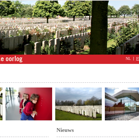
NL
F
Nieuws