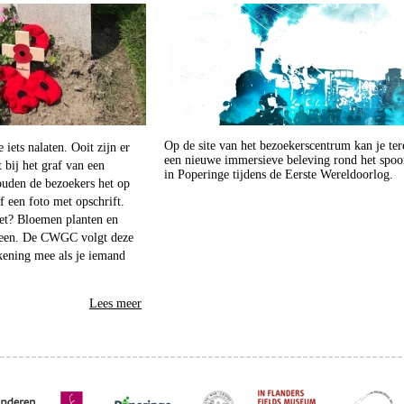
Op de site van het bezoekerscentrum kan je ter
 iets nalaten. Ooit zijn er
een nieuwe immersieve beleving rond het spo
 bij het graf van een
in Poperinge tijdens de Eerste Wereldoorlog.
ouden de bezoekers het op
 een foto met opschrift.
iet? Bloemen planten en
steen. De CWGC volgt deze
ekening mee als je iemand
Lees meer