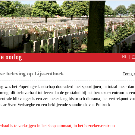
NL
F
we beleving op Lijssenthoek
Terug n
og was het Poperingse landschap dooraderd met spoorlijnen, in totaal meer dan
rengt dit treinverhaal tot leven. In de grastalud bij het bezoekerscentrum is ee
ntrale blikvanger is een zes meter lang historisch diorama, het vertrekpunt vo
enaar Sven Verhaeghe en een beklijvende soundtrack van Poltrock.
erhaal is te verkrijgen in het shopautomaat, in het bezoekerscentrum.