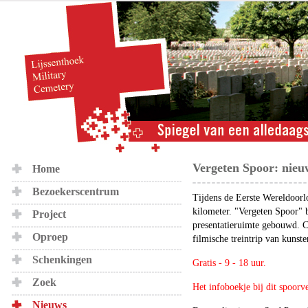
Vergeten Spoor: nieu
Home
Bezoekerscentrum
Tijdens de Eerste Wereldoorl
kilometer. "Vergeten Spoor" b
Project
presentatieruimte gebouwd. Ce
Oproep
filmische treintrip van kunst
Schenkingen
Gratis - 9 - 18 uur.
Zoek
Het infoboekje bij dit spoorv
Nieuws