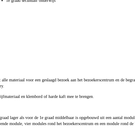
1e graad secundair onderwijs
t alle materiaal voor een geslaagd bezoek aan het bezoekerscentrum en de begra
ry.
ijfmateriaal en klembord of harde kaft mee te brengen.
graad lager als voor de 1e graad middelbaar is opgebouwd uit een aantal modul
terende module, vier modules rond het bezoekerscentrum en een module rond de 