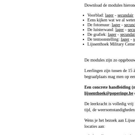
Download de modules hieron
Voorblad:
lager
-
secundair
Eens kijken wat we al wete
De fotomuur:
lager
-
secund
De luisterwand:
lager
-
secu
De grafiek:
lager
-
secundai
De tentoonstelling:
lager
-
s
Lijssenthoek Military Ceme
De modules zijn zo opgebouwd 
Leerlingen zijn tussen de 15
begraafplaats mag men op ee
Een concrete handleiding (m
lijssenthoek@poperinge.be
De leerkracht is volledig vri
tijd, de weersomstandigheden
Wens je het bezoek aan Lijss
locaties aan: