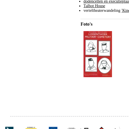
dodencellen en executieplaa
Talbot House
verteltheaterwandeling
'Kin
Foto's