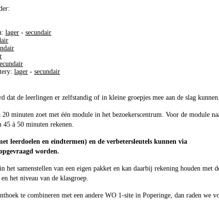
der:
n:
lager
-
secundair
air
ndair
r
ecundair
tery:
lager
-
secundair
dat de leerlingen er zelfstandig of in kleine groepjes mee aan de slag kunnen
 à 20 minuten zoet met één module in het bezoekerscentrum. Voor de module na
n 45 à 50 minuten rekenen.
et leerdoelen en eindtermen) en de verbetersleutels kunnen via
opgevraagd worden.
j in het samenstellen van een eigen pakket en kan daarbij rekening houden met d
 en het niveau van de klasgroep.
enthoek te combineren met een andere WO 1-site in Poperinge, dan raden we v