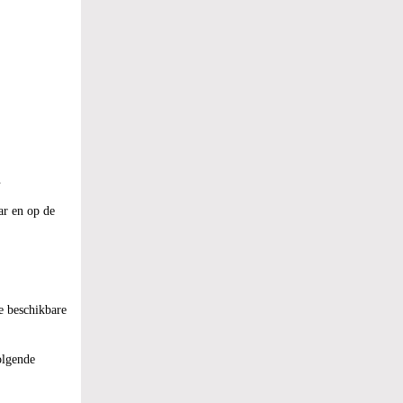
.
ar en op de
e beschikbare
olgende