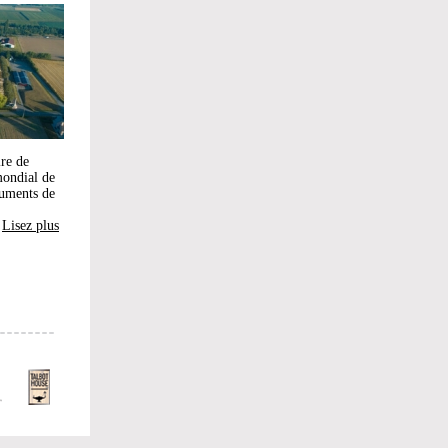
ire de
mondial de
numents de
Lisez plus