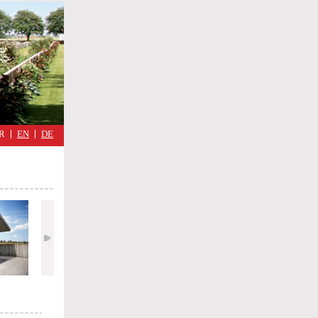
military
cimmetary,
Réflexions
d'une
guerre
quotidienne
R
EN
DE