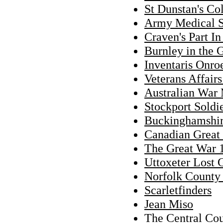
St Dunstan's Co
Army Medical 
Craven's Part I
Burnley in the 
Inventaris Onro
Veterans Affair
Australian War
Stockport Soldi
Buckinghamshi
Canadian Great 
The Great War 
Uttoxeter Lost 
Norfolk County
Scarletfinders
Jean Miso
The Central Cou