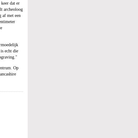
 keer dat er
lt archeoloog
g af met een
entimeter
re
ermoedelijk
is echt die
pgraving."
centrum. Op
ancashire