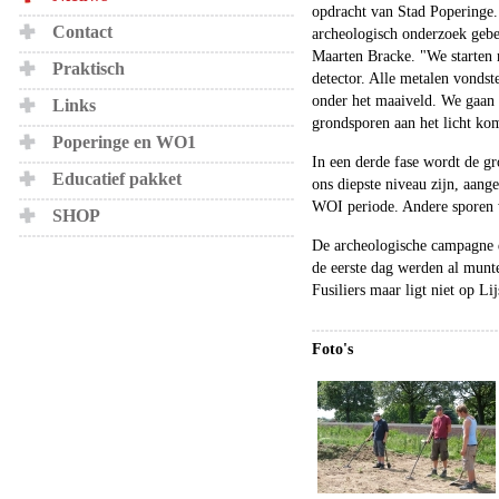
opdracht van Stad Poperinge. 
Contact
archeologisch onderzoek gebeu
Maarten Bracke. "We starten 
Praktisch
detector. Alle metalen vondst
onder het maaiveld. We gaan e
Links
grondsporen aan het licht ko
Poperinge en WO1
In een derde fase wordt de gr
Educatief pakket
ons diepste niveau zijn, aang
WOI periode. Andere sporen w
SHOP
De archeologische campagne d
de eerste dag werden al munt
Fusiliers maar ligt niet op L
Foto's