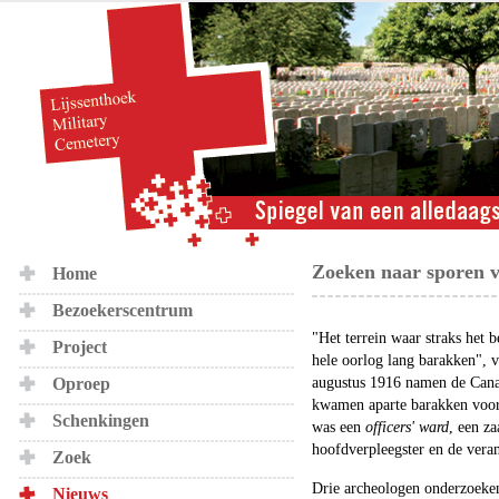
Zoeken naar sporen v
Home
Bezoekerscentrum
"Het terrein waar straks het 
Project
hele oorlog lang barakken", v
Oproep
augustus 1916 namen de Canad
kwamen aparte barakken voor 
Schenkingen
was een
officers' ward
, een z
hoofdverpleegster en de veran
Zoek
Drie archeologen onderzoeken
Nieuws