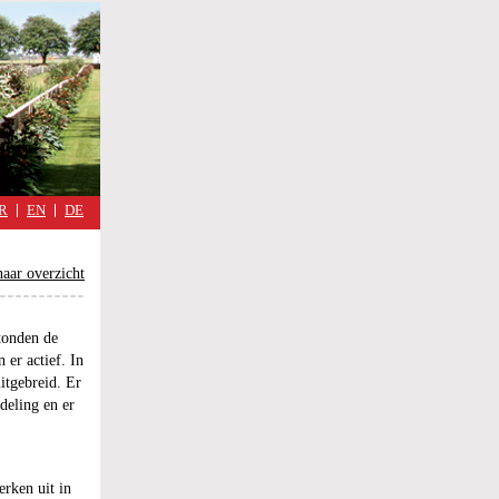
military
cimmetary,
Spiegel
van
een
alledaagse
oorlog
R
EN
DE
aar overzicht
stonden de
 er actief. In
itgebreid. Er
deling en er
rken uit in