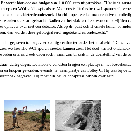
Er wordt hiervoor een budget van 110 000 euro uitgetrokken. "Het is de eerste
rt op een WOI veldhospitaalsite. Voor ons is dit dus best wel spannend", verte
met een metaaldetectieonderzoek. Daarbij lopen we het maaiveldniveau volledi
en worden op kaart gebracht. Nadien zal het vlak verdiept worden tot vijftien c
r opnieuw over met een detector. Als op dit punt ook al enkele kuilen of ande
men, dan worden deze gefotografeerd, ingetekend en onderzocht."
ond afgegraven tot ongeveer veertig centimeter onder het maaiveld: "Dit zal v
ezien we hier alle WOI sporen moeten kunnen zien. Het doel van het onderzoek 
orden uiteraard ook onderzocht, maar zijn bijzaak in de doelstelling van de o
uurt dertig dagen. De mooiste vondsten krijgen een plaatsje in het bezoekers
en en knopen gevonden, evenals het naamplaatje van Folley C. Hij was bij de L
ijssenthoek begraven. Hij moet dus het veldhospitaal hebben overleefd.