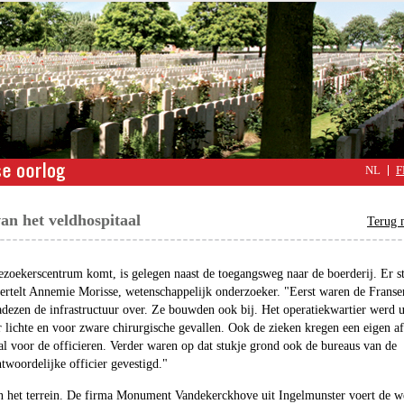
NL
F
an het veldhospitaal
Terug n
bezoekerscentrum komt, is gelegen naast de toegangsweg naar de boerderij. Er 
ertelt Annemie Morisse, wetenschappelijk onderzoeker. "Eerst waren de Fransen
ezen de infrastructuur over. Ze bouwden ook bij. Het operatiekwartier werd u
lichte en voor zware chirurgische gevallen. Ook de zieken kregen een eigen af
aal voor de officieren. Verder waren op dat stukje grond ook de bureaus van de
twoordelijke officier gevestigd."
 het terrein. De firma Monument Vandekerckhove uit Ingelmunster voert de we